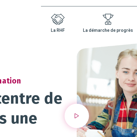
nu
La RHF
La démarche de progrès
ncipal
mation
entre de
s une