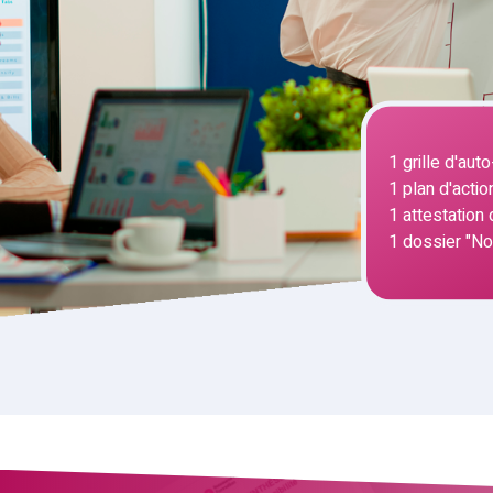
1 grille d'au
1 plan d'actio
1 attestation
1 dossier "Not