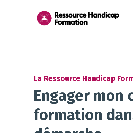
Aller au contenu
Aller au pied de page
Me
pri
La Ressource Handicap For
Engager mon c
formation dan