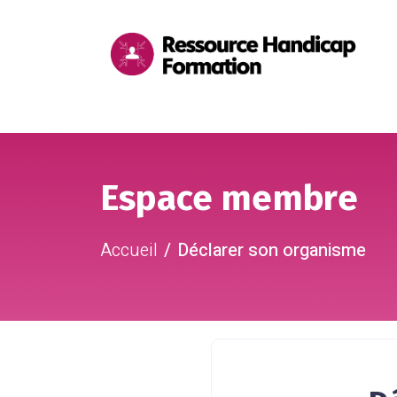
Me
pri
Aller au contenu
Aller au pied de page
Espace membre
Accueil
Déclarer son organisme