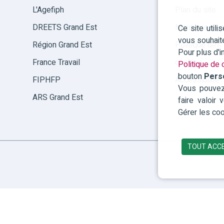
L'Agefiph
Plan du site
DREETS Grand Est
Mentions léga
Ce site util
vous souhait
Région Grand Est
Politique des
Pour plus d'
France Travail
cookies
Politique de
bouton
Pers
FIPHFP
Accessibilité
Vous pouvez 
ARS Grand Est
faire valoir
Gérer les coo
TOUT ACC