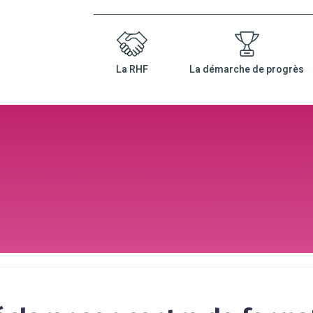
nu
La RHF
La démarche de progrès
ncipal