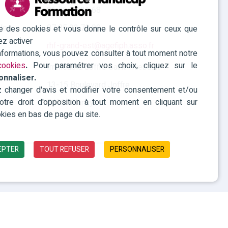
06 76 57 21 68
les
07 85 22 70 99
ise des cookies et vous donne le contrôle sur ceux que
ez activer
rhf-grand-est@agefiph.asso.fr
informations, vous pouvez consulter à tout moment notre
 cookies
.
Pour paramétrer vos choix, cliquez sur le
Immeuble Joffre Saint Thiebault
onnaliser.
13-15 Boulevard Joffre
changer d'avis et modifier votre consentement et/ou
 votre droit d'opposition à tout moment en cliquant sur
54063 Nancy
kies en bas de page du site.
EPTER
TOUT REFUSER
PERSONNALISER